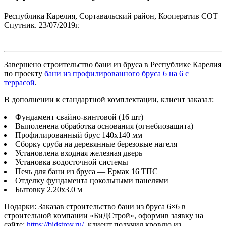
Республика Карелия, Сортавальский район, Кооператив СОТ
Спутник.
23/07/2019г.
Завершено строительство бани из бруса в Республике Карелия
по проекту
бани из профилированного бруса 6 на 6 с
террасой
.
В дополнении к стандартной комплектации, клиент заказал:
Фундамент свайно-винтовой (16 шт)
Выполенена обработка основания (огнебиозащита)
Профилированный брус 140х140 мм
Сборку сруба на деревянные березовые нагеля
Установлена входная железная дверь
Установка водосточной системы
Печь для бани из бруса — Ермак 16 ТПС
Отделку фундамента цокольными панелями
Бытовку 2.20х3.0 м
Подарки:
Заказав строительство бани из бруса 6×6 в
строительной компании «БиДСтрой», оформив заявку на
сайте:
https://bidstroy.ru/
, клиент получил кровлю из