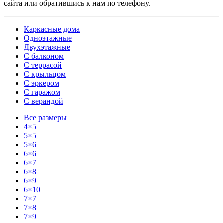
сайта или обратившись к нам по телефону.
Каркасные дома
Одноэтажные
Двухэтажные
С балконом
С террасой
С крыльцом
С эркером
С гаражом
С верандой
Все размеры
4×5
5×5
5×6
6×6
6×7
6×8
6×9
6×10
7×7
7×8
7×9