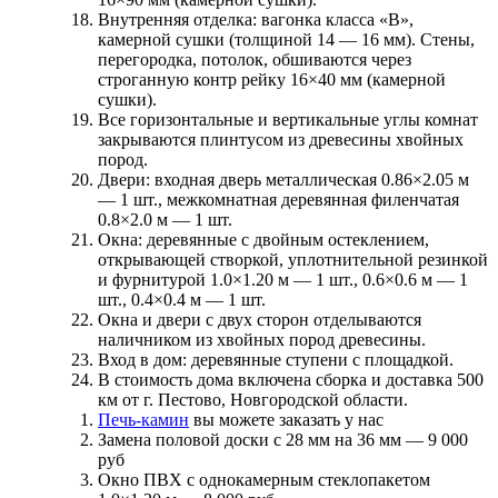
Внутренняя отделка:
вагонка класса «В»,
камерной сушки (толщиной 14 — 16 мм). Стены,
перегородка, потолок, обшиваются через
строганную контр рейку 16×40 мм (камерной
сушки).
Все горизонтальные и вертикальные углы комнат
закрываются плинтусом из древесины хвойных
пород.
Двери:
входная дверь металлическая 0.86×2.05 м
— 1 шт., межкомнатная деревянная филенчатая
0.8×2.0 м — 1 шт.
Окна:
деревянные с двойным остеклением,
открывающей створкой, уплотнительной резинкой
и фурнитурой 1.0×1.20 м — 1 шт., 0.6×0.6 м — 1
шт., 0.4×0.4 м — 1 шт.
Окна и двери с двух сторон отделываются
наличником из хвойных пород древесины.
Вход в дом:
деревянные ступени с площадкой.
В стоимость дома включена сборка и доставка 500
км от г. Пестово, Новгородской области.
Печь-камин
вы можете заказать у нас
Замена половой доски с 28 мм на 36 мм —
9 000
руб
Окно ПВХ с однокамерным стеклопакетом