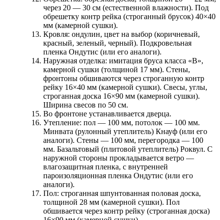
через 20 — 30 см (естественной влажности). Под
обрешетку контр рейка (строганный брусок) 40×40
мм (камерной сушки).
Кровля:
ондулин, цвет на выбор (коричневый,
красный, зеленый, черный). Подкровельная
пленка Ондутис (или его аналоги).
Наружная отделка:
имитация бруса класса «В»,
камерной сушки (толщиной 17 мм). Стены,
фронтоны обшиваются через строганную контр
рейку 16×40 мм (камерной сушки). Свесы, углы,
строганная доска 16×90 мм (камерной сушки).
Ширина свесов по 50 см.
Во фронтоне устанавливается дверца.
Утепление:
пол — 100 мм, потолок — 100 мм.
Минвата (рулонный утеплитель) Кнауф (или его
аналоги). Стены — 100 мм, перегородка — 100
мм. Базальтовый (плитовой утеплитель) Роквул. С
наружной стороны прокладывается ветро —
влагозащитная пленка, с внутренней
пароизоляционная пленка Ондутис (или его
аналоги).
Пол:
строганная шпунтованная половая доска,
толщиной 28 мм (камерной сушки). Пол
обшивается через контр рейку (строганная доска)
16×90 мм (камерной сушки).