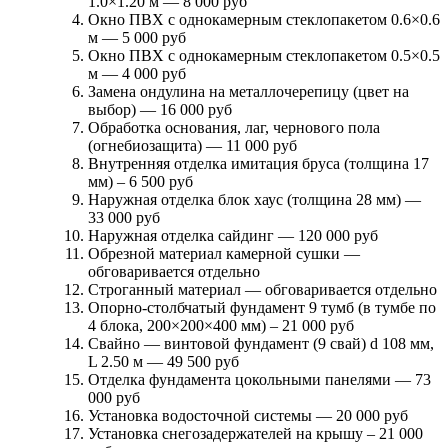
1.0×1.20 м —
8 000 руб
Окно ПВХ с однокамерным стеклопакетом 0.6×0.6
м —
5 000 руб
Окно ПВХ с однокамерным стеклопакетом 0.5×0.5
м —
4 000 руб
Замена ондулина на металлочерепицу (цвет на
выбор) —
16 000 руб
Обработка основания, лаг, чернового пола
(огнебиозащита) —
11 000 руб
Внутренняя отделка имитация бруса (толщина 17
мм) –
6 500 руб
Наружная отделка блок хаус (толщина 28 мм) —
33 000 руб
Наружная отделка сайдинг —
120 000 руб
Обрезной материал камерной сушки —
обговаривается отдельно
Строганный материал —
обговаривается отдельно
Опорно-столбчатый фундамент 9 тумб (в тумбе по
4 блока, 200×200×400 мм) –
21 000 руб
Свайно — винтовой фундамент (9 свай) d 108 мм,
L 2.50 м —
49 500 руб
Отделка фундамента цокольными панелями —
73
000 руб
Установка водосточной системы —
20 000 руб
Установка снегозадержателей на крышу –
21 000