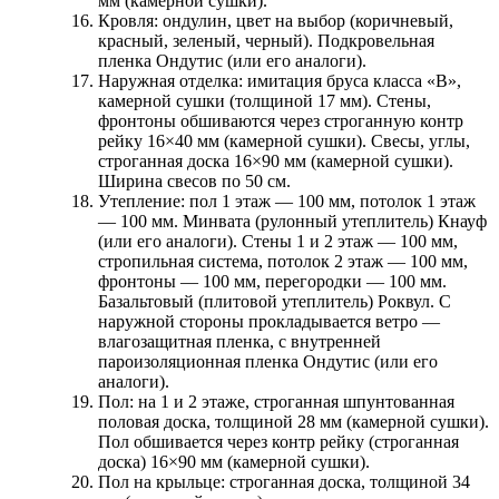
мм (камерной сушки).
Кровля:
ондулин, цвет на выбор (коричневый,
красный, зеленый, черный). Подкровельная
пленка Ондутис (или его аналоги).
Наружная отделка:
имитация бруса класса «В»,
камерной сушки (толщиной 17 мм). Стены,
фронтоны обшиваются через строганную контр
рейку 16×40 мм (камерной сушки). Свесы, углы,
строганная доска 16×90 мм (камерной сушки).
Ширина свесов по 50 см.
Утепление:
пол 1 этаж — 100 мм, потолок 1 этаж
— 100 мм. Минвата (рулонный утеплитель) Кнауф
(или его аналоги). Стены 1 и 2 этаж — 100 мм,
стропильная система, потолок 2 этаж — 100 мм,
фронтоны — 100 мм, перегородки — 100 мм.
Базальтовый (плитовой утеплитель) Роквул. С
наружной стороны прокладывается ветро —
влагозащитная пленка, с внутренней
пароизоляционная пленка Ондутис (или его
аналоги).
Пол:
на 1 и 2 этаже, строганная шпунтованная
половая доска, толщиной 28 мм (камерной сушки).
Пол обшивается через контр рейку (строганная
доска) 16×90 мм (камерной сушки).
Пол на крыльце:
строганная доска, толщиной 34