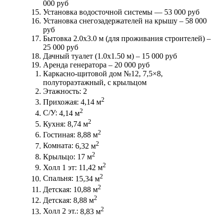
000 руб
Установка водосточной системы —
53 000 руб
Установка снегозадержателей на крышу –
58 000
руб
Бытовка 2.0х3.0 м (для проживания строителей) –
25 000 руб
Дачный туалет (1.0х1.50 м) –
15 000 руб
Аренда генератора –
20 000 руб
Каркасно-щитовой дом №12, 7,5×8,
полутораэтажный, с крыльцом
Этажность:
2
2
Прихожая:
4,14 м
2
С/У:
4,14 м
2
Кухня:
8,74 м
2
Гостиная:
8,88 м
2
Комната:
6,32 м
2
Крыльцо:
17 м
2
Холл 1 эт:
11,42 м
2
Спальня:
15,34 м
2
Детская:
10,88 м
2
Детская:
8,88 м
2
Холл 2 эт.:
8,83 м