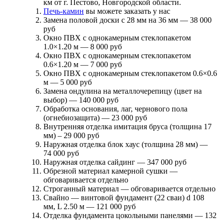
км от г. Пестово, Новгородской области.
Печь-камин
вы можете заказать у нас
Замена половой доски с 28 мм на 36 мм —
38 000
руб
Окно ПВХ с однокамерным стеклопакетом
1.0×1.20 м —
8 000 руб
Окно ПВХ с однокамерным стеклопакетом
0.6×1.20 м —
7 000 руб
Окно ПВХ с однокамерным стеклопакетом 0.6×0.6
м —
5 000 руб
Замена ондулина на металлочерепицу (цвет на
выбор) —
140 000 руб
Обработка основания, лаг, чернового пола
(огнебиозащита) —
23 000 руб
Внутренняя отделка имитация бруса (толщина 17
мм) –
29 000 руб
Наружная отделка блок хаус (толщина 28 мм) —
74 000 руб
Наружная отделка сайдинг —
347 000 руб
Обрезной материал камерной сушки —
обговаривается отдельно
Строганный материал —
обговаривается отдельно
Свайно — винтовой фундамент (22 сваи) d 108
мм, L 2.50 м —
121 000 руб
Отделка фундамента цокольными панелями —
132