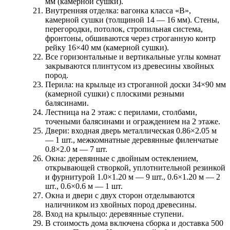
мм (камерной сушки).
Внутренняя отделка:
вагонка класса «В»,
камерной сушки (толщиной 14 — 16 мм). Стены,
перегородки, потолок, стропильная система,
фронтоны, обшиваются через строганную контр
рейку 16×40 мм (камерной сушки).
Все горизонтальные и вертикальные углы комнат
закрываются плинтусом из древесины хвойных
пород.
Перила:
на крыльце из строганной доски 34×90 мм
(камерной сушки) с плоскими резными
балясинами.
Лестница на 2 этаж:
с перилами, столбами,
точеными балясинами и ограждением на 2 этаже.
Двери:
входная дверь металлическая 0.86×2.05 м
— 1 шт., межкомнатные деревянные филенчатые
0.8×2.0 м — 7 шт.
Окна:
деревянные с двойным остеклением,
открывающей створкой, уплотнительной резинкой
и фурнитурой 1.0×1.20 м — 9 шт., 0.6×1.20 м — 2
шт., 0.6×0.6 м — 1 шт.
Окна и двери с двух сторон отделываются
наличником из хвойных пород древесины.
Вход на крыльцо:
деревянные ступени.
В стоимость дома включена сборка и доставка 500