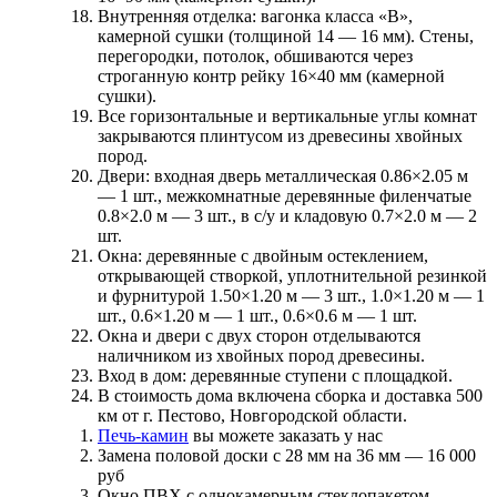
Внутренняя отделка:
вагонка класса «В»,
камерной сушки (толщиной 14 — 16 мм). Стены,
перегородки, потолок, обшиваются через
строганную контр рейку 16×40 мм (камерной
сушки).
Все горизонтальные и вертикальные углы комнат
закрываются плинтусом из древесины хвойных
пород.
Двери:
входная дверь металлическая 0.86×2.05 м
— 1 шт., межкомнатные деревянные филенчатые
0.8×2.0 м — 3 шт., в с/у и кладовую 0.7×2.0 м — 2
шт.
Окна:
деревянные с двойным остеклением,
открывающей створкой, уплотнительной резинкой
и фурнитурой 1.50×1.20 м — 3 шт., 1.0×1.20 м — 1
шт., 0.6×1.20 м — 1 шт., 0.6×0.6 м — 1 шт.
Окна и двери с двух сторон отделываются
наличником из хвойных пород древесины.
Вход в дом:
деревянные ступени с площадкой.
В стоимость дома включена сборка и доставка 500
км от г. Пестово, Новгородской области.
Печь-камин
вы можете заказать у нас
Замена половой доски с 28 мм на 36 мм —
16 000
руб
Окно ПВХ с однокамерным стеклопакетом