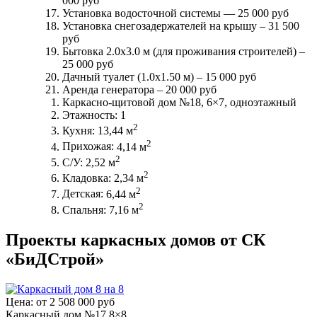
000 руб
Установка водосточной системы —
25 000 руб
Установка снегозадержателей на крышу –
31 500
руб
Бытовка 2.0х3.0 м (для проживания строителей) –
25 000 руб
Дачный туалет (1.0х1.50 м) –
15 000 руб
Аренда генератора –
20 000 руб
Каркасно-щитовой дом №18, 6×7, одноэтажный
Этажность:
1
2
Кухня:
13,44 м
2
Прихожая:
4,14 м
2
С/У:
2,52 м
2
Кладовка:
2,34 м
2
Детская:
6,44 м
2
Спальня:
7,16 м
Проекты каркасных домов от СК
«БиДСтрой»
Цена:
от 2 508 000 руб
Каркасный дом №17 8×8