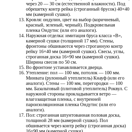
через 20 — 30 см (естественной влажности). Под
обрешетку контр рейка (строганный брусок) 40×40
мм (камерной сушки).
Кровля:
ондулин, цвет на выбор (коричневый,
красный, зеленый, черный). Подкровельная
пленка Ондутис (или его аналоги).
Наружная отделка:
имитация бруса класса «В»,
камерной сушки (толщиной 17 мм). Стены,
фронтоны обшиваются через строганную контр
рейку 16×40 мм (камерной сушки). Свесы, углы,
строганная доска 16×90 мм (камерной сушки).
Ширина свесов по 50 см.
Во фронтоне устанавливается дверца.
Утепление:
пол — 100 мм, потолок — 100 мм.
Минвата (рулонный утеплитель) Кнауф (или его
аналоги). Стены — 100 мм, перегородки — 100
мм. Базальтовый (плитовой утеплитель) Роквул. С
наружной стороны прокладывается ветро —
влагозащитная пленка, с внутренней
пароизоляционная пленка Ондутис (или его
аналоги).
Пол:
строганная шпунтованная половая доска,
толщиной 28 мм (камерной сушки). Пол
обшивается через контр рейку (строганная доска)
16×90 мм (камерной сушки).