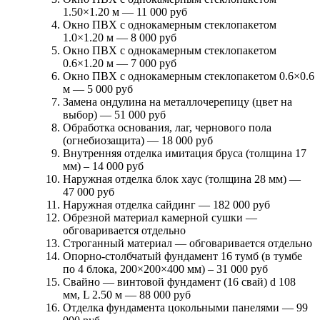
1.50×1.20 м —
11 000 руб
Окно ПВХ с однокамерным стеклопакетом
1.0×1.20 м —
8 000 руб
Окно ПВХ с однокамерным стеклопакетом
0.6×1.20 м —
7 000 руб
Окно ПВХ с однокамерным стеклопакетом 0.6×0.6
м —
5 000 руб
Замена ондулина на металлочерепицу (цвет на
выбор) —
51 000 руб
Обработка основания, лаг, чернового пола
(огнебиозащита) —
18 000 руб
Внутренняя отделка имитация бруса (толщина 17
мм) –
14 000 руб
Наружная отделка блок хаус (толщина 28 мм) —
47 000 руб
Наружная отделка сайдинг —
182 000 руб
Обрезной материал камерной сушки —
обговаривается отдельно
Строганный материал —
обговаривается отдельно
Опорно-столбчатый фундамент 16 тумб (в тумбе
по 4 блока, 200×200×400 мм) –
31 000 руб
Свайно — винтовой фундамент (16 свай) d 108
мм, L 2.50 м —
88 000 руб
Отделка фундамента цокольными панелями —
99